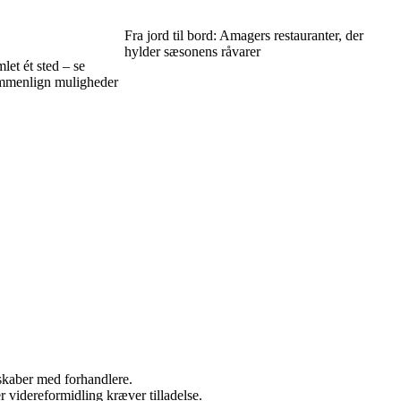
Fra jord til bord: Amagers restauranter, der
hylder sæsonens råvarer
let ét sted – se
mmenlign muligheder
rskaber med forhandlere.
r videreformidling kræver tilladelse.