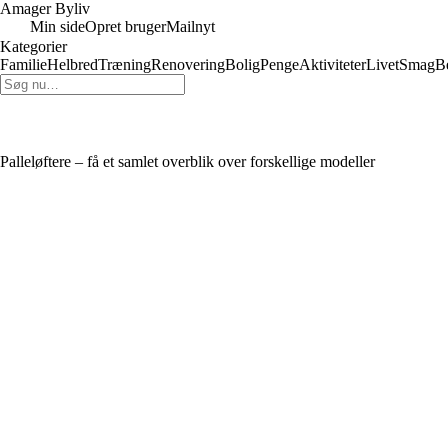
Amager Byliv
Min side
Opret bruger
Mailnyt
Kategorier
Familie
Helbred
Træning
Renovering
Bolig
Penge
Aktiviteter
Livet
Smag
B
Palleløftere – få et samlet overblik over forskellige modeller