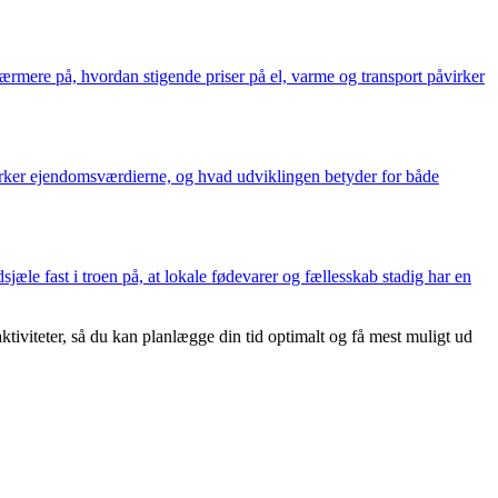
rmere på, hvordan stigende priser på el, varme og transport påvirker
irker ejendomsværdierne, og hvad udviklingen betyder for både
e fast i troen på, at lokale fødevarer og fællesskab stadig har en
tiviteter, så du kan planlægge din tid optimalt og få mest muligt ud