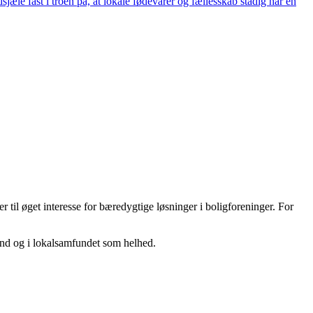
e fast i troen på, at lokale fødevarer og fællesskab stadig har en
til øget interesse for bæredygtige løsninger i boligforeninger. For
and og i lokalsamfundet som helhed.