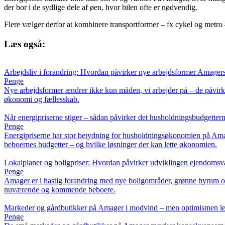
der bor i de sydlige dele af øen, hvor bilen ofte er nødvendig.
Flere vælger derfor at kombinere transportformer – fx cykel og metro 
Læs også:
Arbejdsliv i forandring: Hvordan påvirker nye arbejdsformer Amager
Penge
Nye arbejdsformer ændrer ikke kun måden, vi arbejder på – de påvirker
økonomi og fællesskab.
Når energipriserne stiger – sådan påvirker det husholdningsbudgette
Penge
Energipriserne har stor betydning for husholdningsøkonomien på Amage
beboernes budgetter – og hvilke løsninger der kan lette økonomien.
Lokalplaner og boligpriser: Hvordan påvirker udviklingen ejendoms
Penge
Amager er i hastig forandring med nye boligområder, grønne byrum og
nuværende og kommende beboere.
Markeder og gårdbutikker på Amager i modvind – men optimismen l
Penge