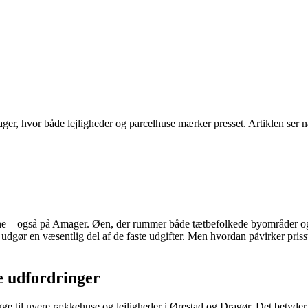
r, hvor både lejligheder og parcelhuse mærker presset. Artiklen ser næ
rne – også på Amager. Øen, der rummer både tætbefolkede byområder og m
t udgør en væsentlig del af de faste udgifter. Men hvordan påvirker pris
e udfordringer
til nyere rækkehuse og lejligheder i Ørestad og Dragør. Det betyder, 