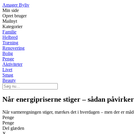
Amager Byliv
Min side
Opret bruger
Mailnyt
Kategorier
Familie
Helbred
Træning
Renovering
Bolig
Penge
Aktiviteter
Livet
Smag
Beauty
Når energipriserne stiger – sådan påvirk
Når varmeregningen stiger, mærkes det i hverdagen – men der er måder
Penge
Penge
Del glæden
X