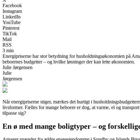
Facebook
Instagram
LinkedIn
YouTube
Pinterest
TikTok
Mail
RSS
3 min
Energipriserne har stor betydning for husholdningsøkonomien på Amage
beboernes budgetter – og hvilke løsninger der kan lette økonomien.
Julie Jørgensen
Julie
Jørgensen
Når energipriserne stiger, mærkes det hurtigt i husholdningsbudgette
livsformer. Fælles for mange beboere er dog, at varme, el og transpor
tilpasse sig?
En ø med mange boligtyper – og forskellig
Amager spænder fra ældre etageejendomme i Sundby og Islands Brygge 