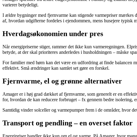
varierer betydeligt.
I ældre bygninger med fjernvarme kan stigende varmepriser mærkes dir
af, hvordan udgifterne fordeles i ejendommen, mens husejere typisk 
Hverdagsøkonomien under pres
Når energipriserne stiger, rammer det ikke kun varmeregningen. Elprise
betyde, at der skal prioriteres anderledes i husholdningen – måske spare
For familier med børn kan det være en udfordring at finde balancen 
effektivt. Små ændringer kan samlet set gøre en forskel.
Fjernvarme, el og grønne alternativer
Amager er i høj grad dækket af fjernvarme, som generelt er en effekt
for, hvordan de kan reducere forbruget – fx gennem bedre isolering, ene
Samtidig vinder solceller og varmepumper frem i de områder, hvor det
Transport og pendling – en overset faktor
Energipriser handler ikke kun om el og varme. På Amager, hvor mange p