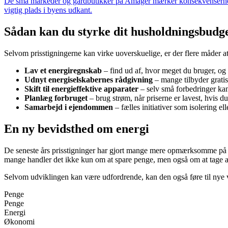
De små markeder og gårdbutikker på Amager mærker konsekvenserne af h
vigtig plads i byens udkant.
Sådan kan du styrke dit husholdningsbudg
Selvom prisstigningerne kan virke uoverskuelige, er der flere måder a
Lav et energiregnskab
– find ud af, hvor meget du bruger, og
Udnyt energiselskabernes rådgivning
– mange tilbyder gratis 
Skift til energieffektive apparater
– selv små forbedringer ka
Planlæg forbruget
– brug strøm, når priserne er lavest, hvis du 
Samarbejd i ejendommen
– fælles initiativer som isolering e
En ny bevidsthed om energi
De seneste års prisstigninger har gjort mange mere opmærksomme på der
mange handler det ikke kun om at spare penge, men også om at tage an
Selvom udviklingen kan være udfordrende, kan den også føre til nye 
Penge
Penge
Energi
Økonomi