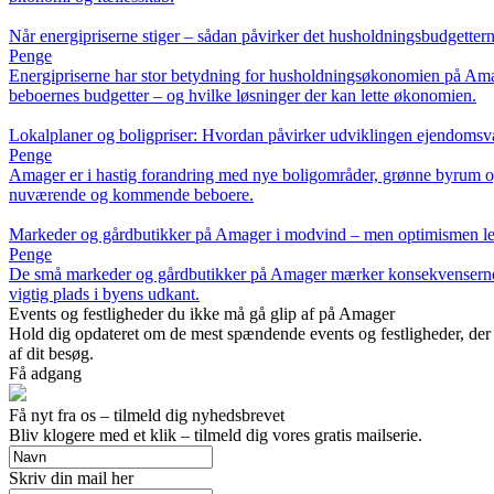
Når energipriserne stiger – sådan påvirker det husholdningsbudgette
Penge
Energipriserne har stor betydning for husholdningsøkonomien på Amage
beboernes budgetter – og hvilke løsninger der kan lette økonomien.
Lokalplaner og boligpriser: Hvordan påvirker udviklingen ejendoms
Penge
Amager er i hastig forandring med nye boligområder, grønne byrum og
nuværende og kommende beboere.
Markeder og gårdbutikker på Amager i modvind – men optimismen l
Penge
De små markeder og gårdbutikker på Amager mærker konsekvenserne af h
vigtig plads i byens udkant.
Events og festligheder du ikke må gå glip af på Amager
Hold dig opdateret om de mest spændende events og festligheder, der f
af dit besøg.
Få adgang
Få nyt fra os – tilmeld dig nyhedsbrevet
Bliv klogere med et klik – tilmeld dig vores gratis mailserie.
Skriv din mail her