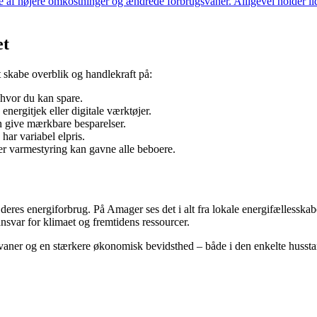
øjere omkostninger og ændrede forbrugsvaner. Alligevel holder ildsjæl
et
t skabe overblik og handlekraft på:
 hvor du kan spare.
energitjek eller digitale værktøjer.
n give mærkbare besparelser.
har variabel elpris.
ller varmestyring kan gavne alle beboere.
es energiforbrug. På Amager ses det i alt fra lokale energifællesskaber 
svar for klimaet og fremtidens ressourcer.
vaner og en stærkere økonomisk bevidsthed – både i den enkelte husst