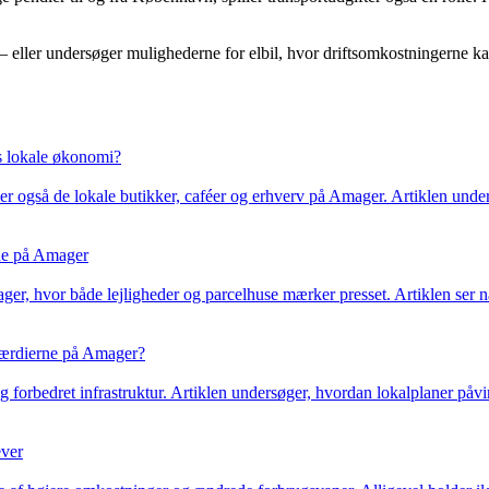
– eller undersøger mulighederne for elbil, hvor driftsomkostningerne k
s lokale økonomi?
 også de lokale butikker, caféer og erhverv på Amager. Artiklen unders
rne på Amager
r, hvor både lejligheder og parcelhuse mærker presset. Artiklen ser næ
værdierne på Amager?
 forbedret infrastruktur. Artiklen undersøger, hvordan lokalplaner påv
ever