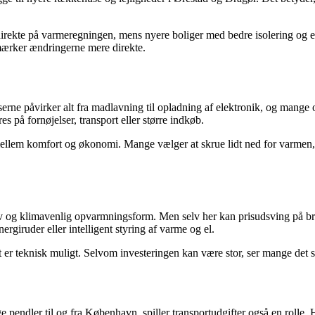
ekte på varmeregningen, mens nyere boliger med bedre isolering og ene
mærker ændringerne mere direkte.
rne påvirker alt fra madlavning til opladning af elektronik, og mange o
s på fornøjelser, transport eller større indkøb.
mellem komfort og økonomi. Mange vælger at skrue lidt ned for varmen
iv og klimavenlig opvarmningsform. Men selv her kan prisudsving på br
rgiruder eller intelligent styring af varme og el.
 er teknisk muligt. Selvom investeringen kan være stor, ser mange det 
endler til og fra København, spiller transportudgifter også en rolle. H