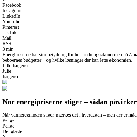
Facebook
Instagram
LinkedIn
YouTube
Pinterest
TikTok
Mail
RSS
3 min
Energipriserne har stor betydning for husholdningsøkonomien på Amage
beboernes budgetter – og hvilke løsninger der kan lette økonomien.
Julie Jørgensen
Julie
Jørgensen
Når energipriserne stiger – sådan påvirk
Når varmeregningen stiger, mærkes det i hverdagen – men der er måder
Penge
Penge
Del glæden
X