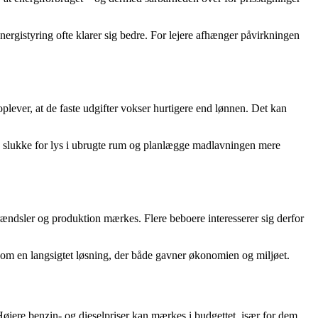
rgistyring ofte klarer sig bedre. For lejere afhænger påvirkningen
plever, at de faste udgifter vokser hurtigere end lønnen. Det kan
, slukke for lys i ubrugte rum og planlægge madlavningen mere
ændsler og produktion mærkes. Flere beboere interesserer sig derfor
som en langsigtet løsning, der både gavner økonomien og miljøet.
øjere benzin- og dieselpriser kan mærkes i budgettet, især for dem,