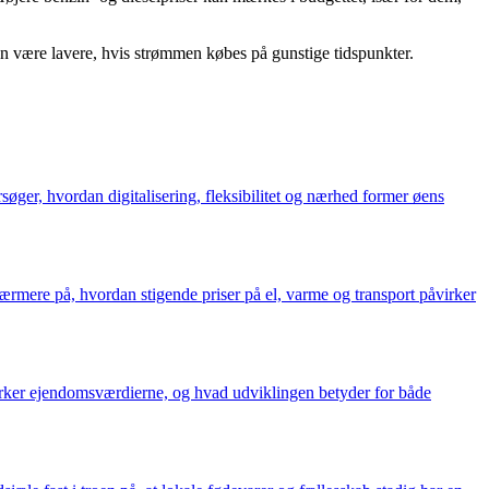
an være lavere, hvis strømmen købes på gunstige tidspunkter.
øger, hvordan digitalisering, fleksibilitet og nærhed former øens
rmere på, hvordan stigende priser på el, varme og transport påvirker
irker ejendomsværdierne, og hvad udviklingen betyder for både