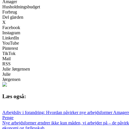
Amager
Husholdningsbudget
Forbrug
Del glæden
X
Facebook
Instagram
LinkedIn
YouTube
Pinterest
TikTok
Mail
RSS
Julie Jørgensen
Julie
Jørgensen
Læs også:
Arbejdsliv i forandring: Hvordan påvirker nye arbejdsformer Amager
Penge
Nye arbejdsformer ændrer ikke kun måden, vi arbejder på – de påvirker
økonomi og fællesskab.