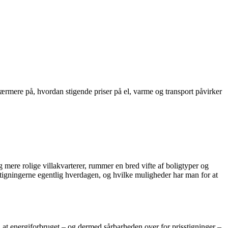
rmere på, hvordan stigende priser på el, varme og transport påvirker
ere rolige villakvarterer, rummer en bred vifte af boligtyper og
stigningerne egentlig hverdagen, og hvilke muligheder har man for at
at energiforbruget – og dermed sårbarheden over for prisstigninger –