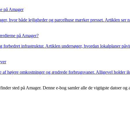
rne på Amager
r, hvor både lejligheder og parcelhuse mærker presset. Artiklen ser næ
værdierne på Amager?
 forbedret infrastruktur. Artiklen undersøger, hvordan lokalplaner påv
ever
øjere omkostninger og ændrede forbrugsvaner. Alligevel holder ildsjæl
inder sted på Amager. Denne e-bog samler alle de vigtigste datoer og ak