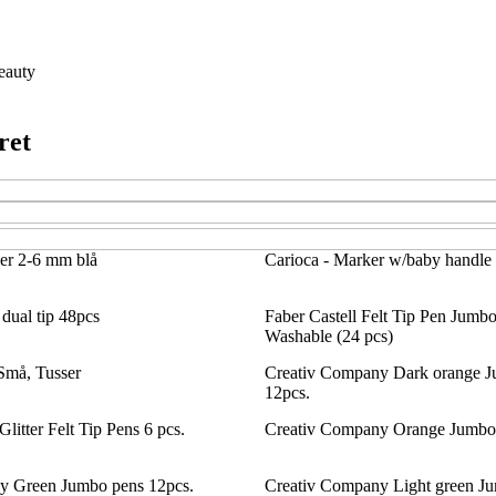
eauty
ret
er 2-6 mm blå
Carioca - Marker w/baby handle 
dual tip 48pcs
Faber Castell Felt Tip Pen Jumb
Washable (24 pcs)
Små, Tusser
Creativ Company Dark orange J
12pcs.
litter Felt Tip Pens 6 pcs.
Creativ Company Orange Jumbo 
y Green Jumbo pens 12pcs.
Creativ Company Light green J