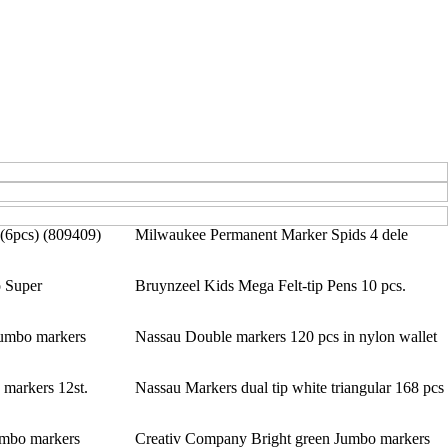
(6pcs) (809409)
Milwaukee Permanent Marker Spids 4 dele
o Super
Bruynzeel Kids Mega Felt-tip Pens 10 pcs.
umbo markers
Nassau Double markers 120 pcs in nylon wallet
markers 12st.
Nassau Markers dual tip white triangular 168 pcs
umbo markers
Creativ Company Bright green Jumbo markers