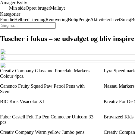
Amager Byliv
Min side
Opret bruger
Mailnyt
Kategorier
Familie
Helbred
Træning
Renovering
Bolig
Penge
Aktiviteter
Livet
Smag
B
Tuscher i fokus – se udvalget og bliv inspire
Creativ Company Glass and Porcelain Markers
Lyra Speedmark
Colour 4pcs.
Canenco Fruity Squad Paw Patrol Pens with
Nassau Markers 
Scent
BIC Kids Visacolor XL
Kreativ For De 
Faber Castell Felt Tip Pen Connector Unicorn 33
Bruynzeel Kids G
pcs
Creativ Company Warm yellow Jumbo pens
Creativ Compan